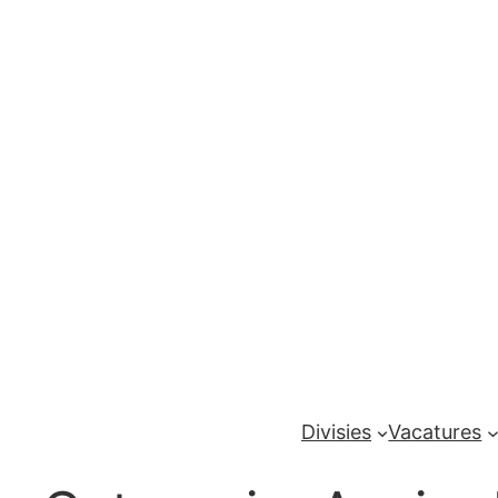
Ga
naar
de
inhoud
Divisies
Vacatures