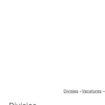
Ga
naar
de
inhoud
Divisies
Vacatures